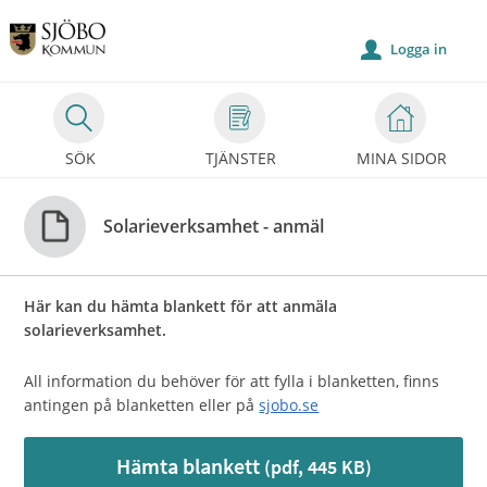
Välkommen
till
Logga in
u
Självservice
-
Sjöbo
SÖK
TJÄNSTER
MINA SIDOR
kommun
Solarieverksamhet - anmäl
Här kan du hämta blankett för att anmäla
solarieverksamhet.
All information du behöver för att fylla i blanketten, finns
antingen på blanketten eller på
sjobo.se
Hämta blankett
(pdf, 445 KB)