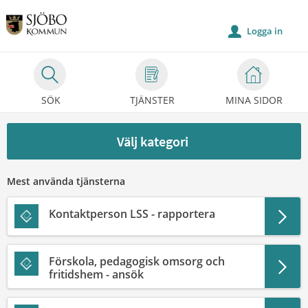
Välkommen
till
Logga in
u
Självservice
-
Sjöbo
SÖK
TJÄNSTER
MINA SIDOR
kommun
Välj kategori
Mest använda tjänsterna
Kontaktperson LSS - rapportera
Förskola, pedagogisk omsorg och
fritidshem - ansök