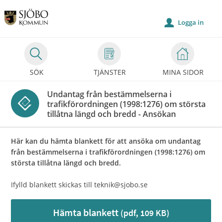
Välkommen
till
Logga in
u
Självservice
-
Sjöbo
SÖK
TJÄNSTER
MINA SIDOR
kommun
Undantag från bestämmelserna i
trafikförordningen (1998:1276) om största
tillåtna längd och bredd - Ansökan
Här kan du hämta blankett för att ansöka om undantag
från bestämmelserna i trafikförordningen (1998:1276) om
största tillåtna längd och bredd.
Ifylld blankett skickas till teknik@sjobo.se
Hämta blankett
(pdf, 109 KB)