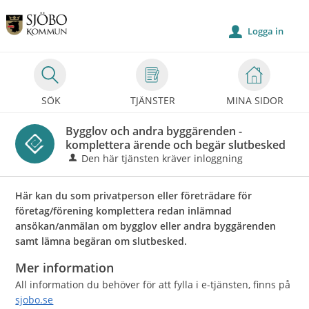
Välkommen
till
Logga in
u
Självservice
-
Sjöbo
SÖK
TJÄNSTER
MINA SIDOR
kommun
Bygglov och andra byggärenden -
komplettera ärende och begär slutbesked
Den här tjänsten kräver inloggning
Här kan du som privatperson eller företrädare för
företag/förening komplettera redan inlämnad
ansökan/anmälan om bygglov eller andra byggärenden
samt lämna begäran om slutbesked.
Mer information
All information du behöver för att fylla i e-tjänsten, finns på
sjobo.se