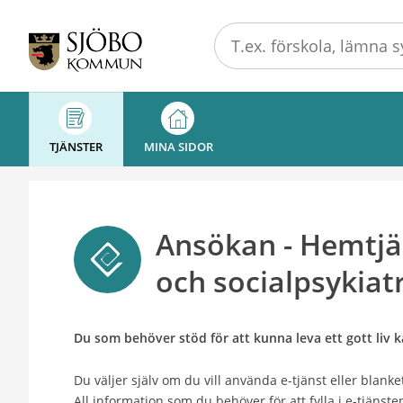
Välkommen
till
Självservice
-
Sjöbo
kommun
TJÄNSTER
MINA SIDOR
Ansökan - Hemtjän
och socialpsykiat
Du som behöver stöd för att kunna leva ett gott liv 
Du väljer själv om du vill använda e-tjänst eller blanket
All information som du behöver för att fylla i e-tjänst