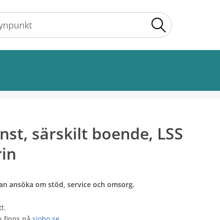
Sök
st, särskilt boende, LSS
rin
kan ansöka om stöd, service och omsorg.
t.
en finns på
sjobo.se