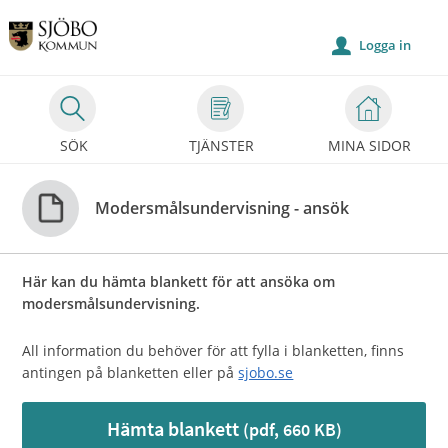
Välkommen
till
Logga in
u
Självservice
-
Sjöbo
SÖK
TJÄNSTER
MINA SIDOR
kommun
Modersmålsundervisning - ansök
Här kan du hämta blankett för att ansöka om
modersmålsundervisning.
All information du behöver för att fylla i blanketten, finns
antingen på blanketten eller på
sjobo.se
Hämta blankett
(pdf, 660 KB)