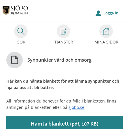
Välkommen
till
Logga in
u
Självservice
-
Sjöbo
SÖK
TJÄNSTER
MINA SIDOR
kommun
Synpunkter vård och omsorg
Här kan du hämta blankett för att lämna synpunkter och
hjälpa oss att bli bättre.
All information du behöver för att fylla i blanketten, finns
antingen på blanketten eller på
sjobo.se
Hämta blankett
(pdf, 107 KB)