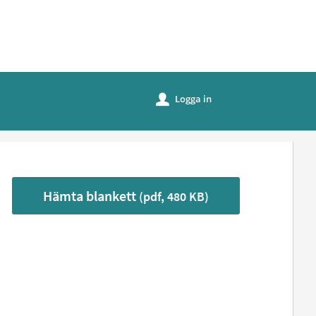
Logga in
u
Hämta blankett
(pdf, 480 KB)